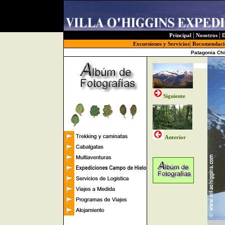
|
|
Principal
Nosotros
D
|
Excursiones y Servicios
Recomendaci
Patagonia Chi
Siguiente
Anterior